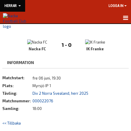
HERRAR
LOGGA IN
HEM
NYHETER
1 - 0
Nacka FC
IK Franke
KALENDER
INFORMATION
MATCHER
Matchstart:
fre 06 juni, 19:30
TRUPPEN
Plats:
Myrsjö IP 1
BILDGALLERI
Tävling:
Div 2 Norra Svealand, herr 2025
Matchnummer:
000022076
DOKUMENT
Samling:
18:00
KONTAKT
<< Tillbaka