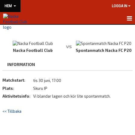
HEM
LOGGA IN
HEM
NYHETER
vs
Nacka Football Club
Spontanmatch Nacka FC P20
KLUBBINFORMATION
INFORMATION
KONTAKT
Matchstart:
tis 30 juni, 17:00
KALENDER
Plats:
Skuru IP
BILDGALLERI
Aktivitetsinfo:
Vi blandar lagen och kör lite spontanmatch.
DOKUMENT
<< Tillbaka
VÅRA LAG/TRÄNARE
MATCHER